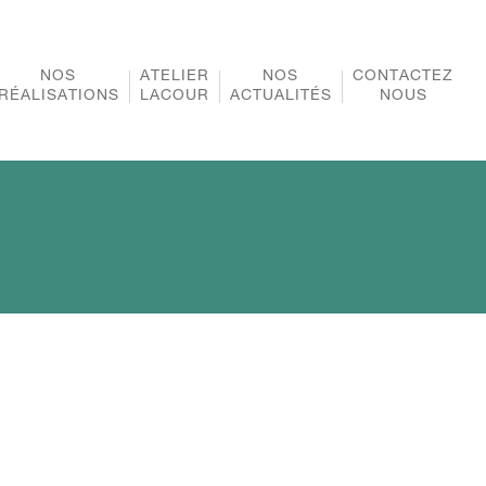
NOS
ATELIER
NOS
CONTACTEZ
RÉALISATIONS
LACOUR
ACTUALITÉS
NOUS
NOTRE ENTREPRISE
NOS ADHÉSIONS