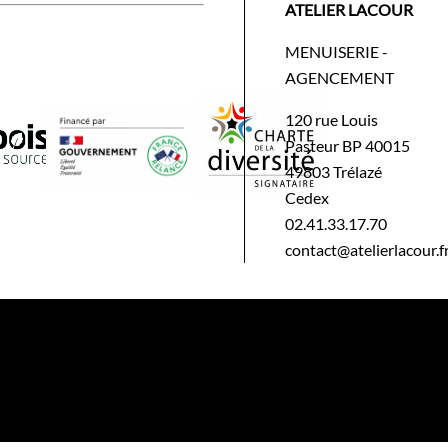
ATELIER LACOUR
MENUISERIE -
AGENCEMENT
120 rue Louis
Pasteur BP 40015
49803 Trélazé
Cedex
02.41.33.17.70
contact@atelierlacour.f