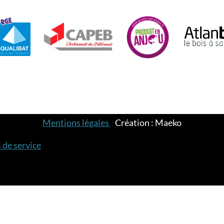
Mentions légales
-
Création : Maeko
 de service