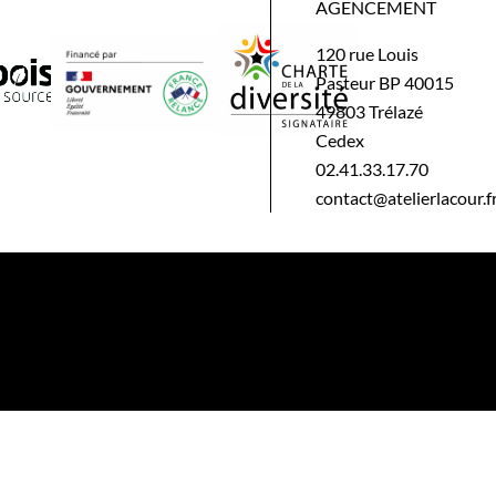
AGENCEMENT
120 rue Louis
Pasteur BP 40015
49803 Trélazé
Cedex
02.41.33.17.70
contact@atelierlacour.f